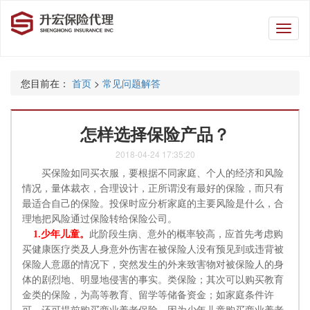
升
宏
保
险
您目前在：
首页
>
常见问题解答
代
理
怎样选择保险产品？
2018-04-24 17:35:20
买保险如同买衣服，要根据不同家庭、个人的经济和风险
情况，量体裁衣，合理设计，正所谓没有最好的保险，而只有
最适合自己的保险。投保时应分析家庭的主要风险是什么，合
理地把风险通过保险转给保险公司。
1.少年儿童。
此阶段生病、意外的概率较高，应首先考虑购
买健康医疗类及人身意外伤害在被保险人没有预见到或违背被
保险人意愿的情况下，突然发生的外来致害物对被保险人的身
体的剧烈地、明显地侵害的事实。类保险；其次可以购买教育
金类的保险，为高等教育、留学等储备资金；如家庭条件许