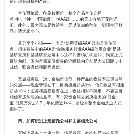
是正规金融机构产品。
宣传页纸质、印刷较廉价，整个产品宣传充斥
着“牛”、“神”、“国家级”、“AAA级”……的天上有地下无的词
汇。此外，最大亮点是收益率：无以复加的秒杀一切现存理财
品！请大家小心。
且分享个小哏——一个是“信用等级AAA”其实是宣传笑
点，很多宣传中的AAA是“金融服务行业AAA级信用企业”是某
某研究所和某某研究发展中心这样的野鸡机构发的，淘宝上几
百块包邮。国内有四家做债券的评级机构分别是大公国际，中
诚信，联合资信和鹏元资信。
基金君再说一次，金融市场每一种产品的收益率呈现自然
的分层——现金管理在下，目前极难超越3%；信托收益率很难
超越10%；证券和股权投资在上，收益相对不确定。不要盲目
相信有违常理的收益率。有一家贵金属交易所推出的“日金
宝”日息万分之3.7，年化接近14%，曾经令整个金融从业人员
颤抖了。
四、如何识别正规信托公司和山寨信托公司
官网上基本是一堆公告、信息披露，看不到产品收益率