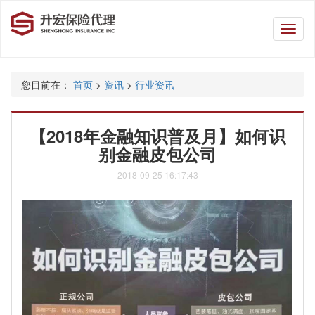
升
宏
保
险
您目前在：
首页
>
资讯
>
行业资讯
代
理
【2018年金融知识普及月】如何识
别金融皮包公司
2018-09-25 16:17:43