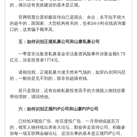
的，偶尔还有党政建设的基本是正规。
官网明显位置积极宣传自己是国企、央企，名字似乎很大
的超牛的，跟国家、大型机构有关的，也有24小时在线咨询窗
口的，这类骗子概率高。
五：如何识别正规私募公司和山寨私募公司
一季度非法集资私募基金非法集资风险事件涉案金额5.73
亿元，涉及投资者1774元。
请相信我，正规私募大佬天然有气场的，如穿白衣阿玛尼
的，一般你是见不到的，除非你超级有钱。
若只是屌丝，还有自称私募投资高手的大佬级人物找你要
帮你理财，请回绝他。
六：如何识别正规P2P公司和山寨P2P公司
已经给X视投广告、给百度投广告、一月营销或超百万
的，领军人物持续出席各大论坛，勤奋奔走宣传公司、积极参
加每一场互联网金融论坛、还没出事的基本是正规P2P公司。