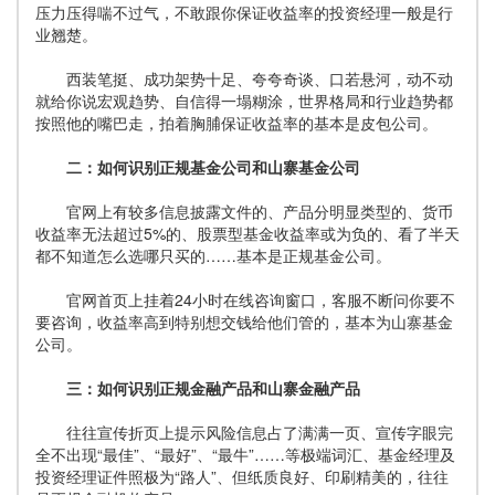
压力压得喘不过气，不敢跟你保证收益率的投资经理一般是行
业翘楚。
西装笔挺、成功架势十足、夸夸奇谈、口若悬河，动不动
就给你说宏观趋势、自信得一塌糊涂，世界格局和行业趋势都
按照他的嘴巴走，拍着胸脯保证收益率的基本是皮包公司。
二：如何识别正规基金公司和山寨基金公司
官网上有较多信息披露文件的、产品分明显类型的、货币
收益率无法超过5%的、股票型基金收益率或为负的、看了半天
都不知道怎么选哪只买的……基本是正规基金公司。
官网首页上挂着24小时在线咨询窗口，客服不断问你要不
要咨询，收益率高到特别想交钱给他们管的，基本为山寨基金
公司。
三：如何识别正规金融产品和山寨金融产品
往往宣传折页上提示风险信息占了满满一页、宣传字眼完
全不出现“最佳”、“最好”、“最牛”……等极端词汇、基金经理及
投资经理证件照极为“路人”、但纸质良好、印刷精美的，往往