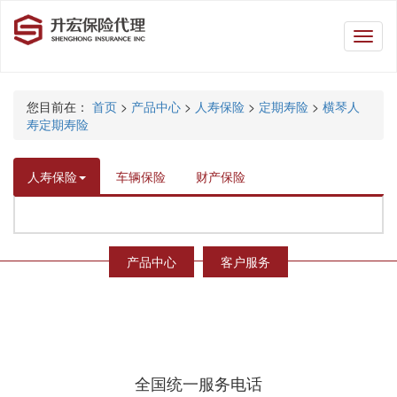
升
宏
保
险
您目前在：
首页
>
产品中心
>
人寿保险
>
定期寿险
>
横琴人
代
寿定期寿险
理
人寿保险
车辆保险
财产保险
产品中心
客户服务
全国统一服务电话